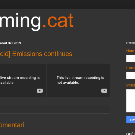
’abril del 2019
CON
Nom
ció] Emissions contínues
Corre
Miss
omentari:
QUÈ 