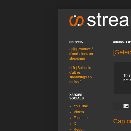
SERVEIS
dilluns, 1 d
•
[🔴] Producció
[Selec
d'emissions en
streaming
•
[🔄] Selecció
d'altres
streamings en
emissió
XARXES
SOCIALS
YouTube
Vimeo
Facebook
Cap c
X
Reddit