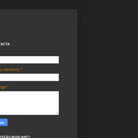
TACTA
u electrònic
*
atge
*
ESTÀS BUSCANT?