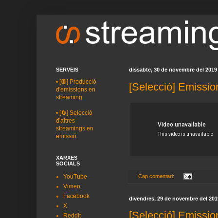
SERVEIS
dissabte, 30 de novembre del 2019
•
[🔴] Producció
[Selecció] Emissio
d'emissions en
streaming
•
[🔄] Selecció
d'altres
streamings en
emissió
XARXES
SOCIALS
Cap comentari:
YouTube
Vimeo
Facebook
divendres, 29 de novembre del 201
X
[Selecció] Emissio
Reddit