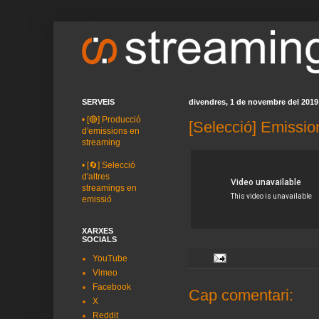
SERVEIS
divendres, 1 de novembre del 2019
•
[🔴] Producció
[Selecció] Emissio
d'emissions en
streaming
•
[🔄] Selecció
d'altres
streamings en
emissió
XARXES
SOCIALS
YouTube
Vimeo
Facebook
Cap comentari:
X
Reddit