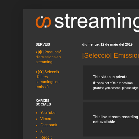
SERVEIS
diumenge, 12 de maig del 2019
•
[🔴] Producció
[Selecció] Emissio
d'emissions en
streaming
•
[🔄] Selecció
d'altres
streamings en
emissió
XARXES
SOCIALS
YouTube
Vimeo
Facebook
X
Reddit