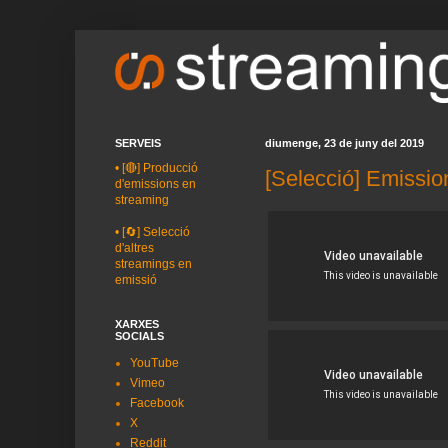
SERVEIS
diumenge, 23 de juny del 2019
•
[🔴] Producció
[Selecció] Emissio
d'emissions en
streaming
•
[🔄] Selecció
d'altres
streamings en
emissió
XARXES
SOCIALS
YouTube
Vimeo
Facebook
X
Reddit