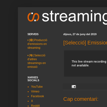
SERVEIS
dijous, 27 de juny del 2019
•
[🔴] Producció
[Selecció] Emissio
d'emissions en
streaming
•
[🔄] Selecció
d'altres
streamings en
emissió
XARXES
SOCIALS
YouTube
Vimeo
Facebook
Cap comentari:
X
Reddit