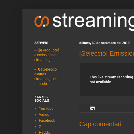
SERVEIS
dilluns, 30 de setembre del 2019
•
[🔴] Producció
[Selecció] Emissio
d'emissions en
streaming
•
[🔄] Selecció
d'altres
streamings en
emissió
XARXES
SOCIALS
YouTube
Vimeo
Facebook
Cap comentari:
X
Reddit