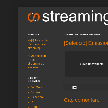
SERVEIS
dimarts, 26 de maig del 2020
•
[🔴] Producció
[Selecció] Emissio
d'emissions en
streaming
•
[🔄] Selecció
d'altres
streamings en
emissió
XARXES
SOCIALS
YouTube
Vimeo
Facebook
Cap comentari:
X
Reddit