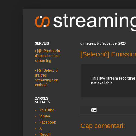
SERVEIS
dimecres, 5 d’agost del 2020
•
[🔴] Producció
[Selecció] Emissio
d'emissions en
streaming
•
[🔄] Selecció
d'altres
streamings en
emissió
XARXES
SOCIALS
YouTube
Vimeo
Facebook
Cap comentari:
X
Reddit