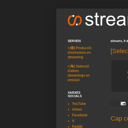
SERVEIS
dimarts, 9 
•
[🔴] Producció
[Selec
d'emissions en
streaming
•
[🔄] Selecció
d'altres
streamings en
emissió
XARXES
SOCIALS
YouTube
Vimeo
Facebook
Cap c
X
Reddit