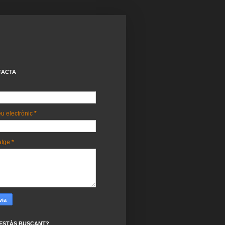
TACTA
u electrònic
*
atge
*
ESTÀS BUSCANT?