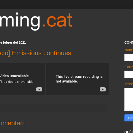
de febrer del 2021
CON
Nom
ció] Emissions contínues
Corre
Miss
omentari:
QUÈ 