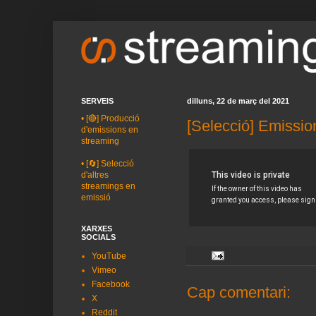
SERVEIS
dilluns, 22 de març del 2021
•
[🔴] Producció
[Selecció] Emissio
d'emissions en
streaming
•
[🔄] Selecció
d'altres
streamings en
emissió
XARXES
SOCIALS
YouTube
Vimeo
Facebook
Cap comentari:
X
Reddit