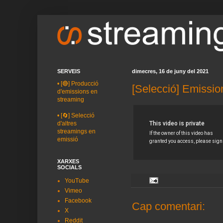
SERVEIS
dimecres, 16 de juny del 2021
•
[🔴] Producció
[Selecció] Emissio
d'emissions en
streaming
•
[🔄] Selecció
d'altres
streamings en
emissió
XARXES
SOCIALS
YouTube
Vimeo
Facebook
Cap comentari:
X
Reddit