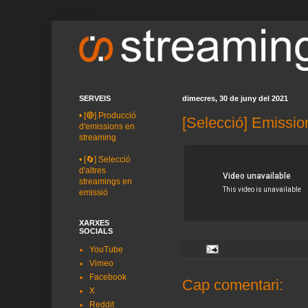
SERVEIS
dimecres, 30 de juny del 2021
•
[🔴] Producció
[Selecció] Emissio
d'emissions en
streaming
•
[🔄] Selecció
d'altres
streamings en
emissió
XARXES
SOCIALS
YouTube
Vimeo
Facebook
Cap comentari:
X
Reddit