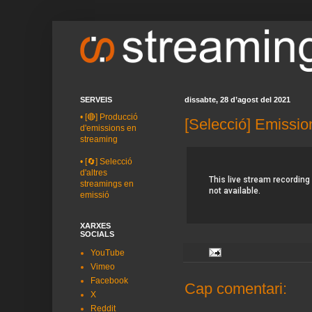
SERVEIS
dissabte, 28 d’agost del 2021
•
[🔴] Producció
[Selecció] Emissio
d'emissions en
streaming
•
[🔄] Selecció
d'altres
streamings en
emissió
XARXES
SOCIALS
YouTube
Vimeo
Facebook
Cap comentari:
X
Reddit