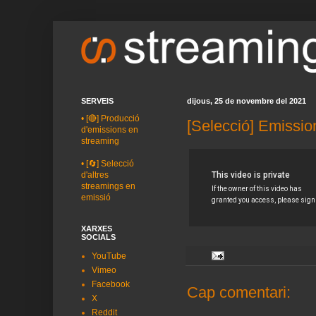
SERVEIS
dijous, 25 de novembre del 2021
•
[🔴] Producció
[Selecció] Emissio
d'emissions en
streaming
•
[🔄] Selecció
d'altres
streamings en
emissió
XARXES
SOCIALS
YouTube
Vimeo
Facebook
Cap comentari:
X
Reddit