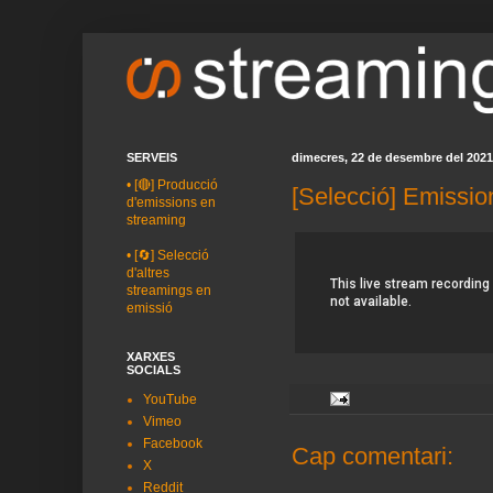
SERVEIS
dimecres, 22 de desembre del 2021
•
[🔴] Producció
[Selecció] Emissio
d'emissions en
streaming
•
[🔄] Selecció
d'altres
streamings en
emissió
XARXES
SOCIALS
YouTube
Vimeo
Facebook
Cap comentari:
X
Reddit