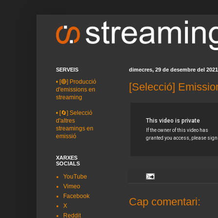
SERVEIS
dimecres, 29 de desembre del 2021
•
[🔴] Producció
[Selecció] Emissio
d'emissions en
streaming
•
[🔄] Selecció
d'altres
streamings en
emissió
XARXES
SOCIALS
YouTube
Vimeo
Facebook
Cap comentari:
X
Reddit