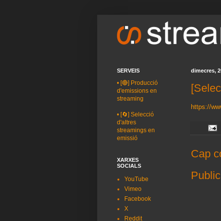
SERVEIS
dimecres, 2
•
[🔴] Producció
[Selec
d'emissions en
streaming
https://ww
•
[🔄] Selecció
d'altres
streamings en
emissió
Cap c
XARXES
SOCIALS
Public
YouTube
Vimeo
Facebook
X
Reddit