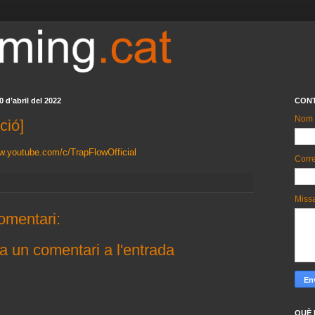
0 d’abril del 2022
CON
Nom
ció]
w.youtube.com/c/TrapFlowOfficial
Corre
Miss
omentari:
a un comentari a l'entrada
QUÈ 