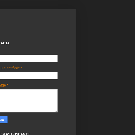
TACTA
u electrònic
*
atge
*
ESTÀS BUSCANT?