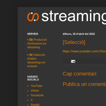
SERVEIS
dilluns, 18 d’abril del 2022
•
[🔴] Producció
[Selecció]
d'emissions en
streaming
https://www.youtube.com/c/Ge
•
[🔄] Selecció
d'altres
streamings en
emissió
Cap comentari:
XARXES
SOCIALS
Publica un comenta
YouTube
Vimeo
Facebook
X
Reddit