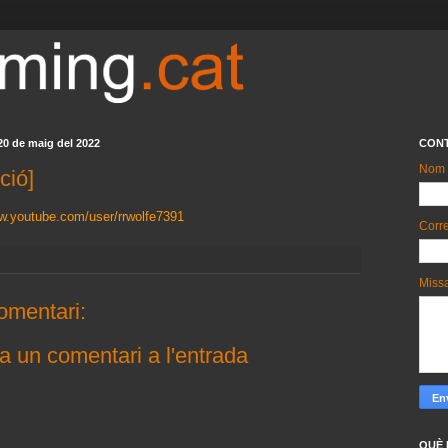
20 de maig del 2022
CON
Nom
ció]
ww.youtube.com/user/rrwolfe7391
Corre
Miss
omentari:
a un comentari a l'entrada
QUÈ 