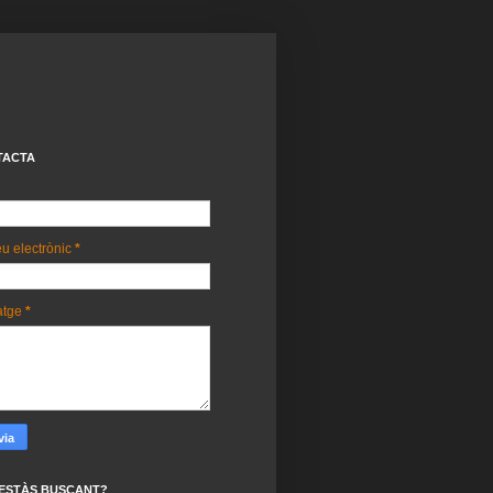
TACTA
u electrònic
*
atge
*
ESTÀS BUSCANT?