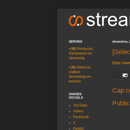
SERVEIS
divendres, 
•
[🔴] Producció
[Selec
d'emissions en
streaming
https://w
•
[🔄] Selecció
d'altres
streamings en
emissió
Cap c
XARXES
SOCIALS
Public
YouTube
Vimeo
Facebook
X
Reddit