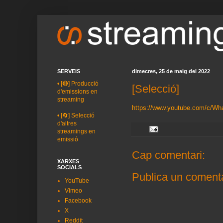
SERVEIS
dimecres, 25 de maig del 2022
•
[🔴] Producció
[Selecció]
d'emissions en
streaming
https://www.youtube.com/c/W
•
[🔄] Selecció
d'altres
streamings en
emissió
Cap comentari:
XARXES
SOCIALS
Publica un comenta
YouTube
Vimeo
Facebook
X
Reddit