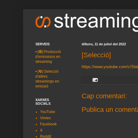
SERVEIS
dilluns, 11 de juliol del 2022
•
[🔴] Producció
[Selecció]
d'emissions en
streaming
https://www.youtube.com/c/St
•
[🔄] Selecció
d'altres
streamings en
emissió
Cap comentari:
XARXES
SOCIALS
Publica un comenta
YouTube
Vimeo
Facebook
X
Reddit