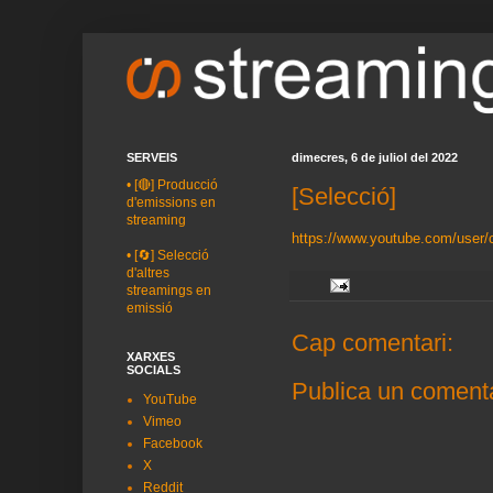
SERVEIS
dimecres, 6 de juliol del 2022
•
[🔴] Producció
[Selecció]
d'emissions en
streaming
https://www.youtube.com/user/
•
[🔄] Selecció
d'altres
streamings en
emissió
Cap comentari:
XARXES
SOCIALS
Publica un comenta
YouTube
Vimeo
Facebook
X
Reddit