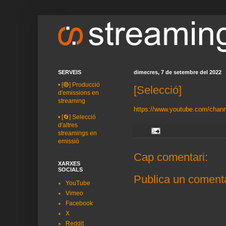
SERVEIS
dimecres, 7 de setembre del 2022
•
[🔴] Producció
[Selecció]
d'emissions en
streaming
https://www.youtube.com/c
•
[🔄] Selecció
d'altres
streamings en
emissió
Cap comentari:
XARXES
SOCIALS
Publica un comenta
YouTube
Vimeo
Facebook
X
Reddit