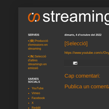
SERVEIS
dimarts, 4 d’octubre del 2022
•
[🔴] Producció
[Selecció]
d'emissions en
streaming
https://www.youtube.com/c/Ov
•
[🔄] Selecció
d'altres
streamings en
emissió
Cap comentari:
XARXES
SOCIALS
Publica un comenta
YouTube
Vimeo
Facebook
X
Reddit