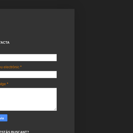
TACTA
u electrònic
*
atge
*
ESTÀS BUSCANT?