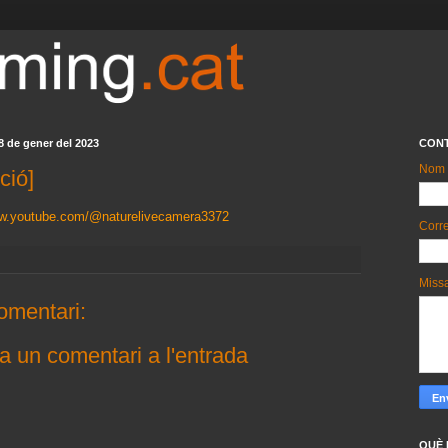
 de gener del 2023
CON
Nom
ció]
ww.youtube.com/@naturelivecamera3372
Corre
Miss
omentari:
a un comentari a l'entrada
QUÈ 