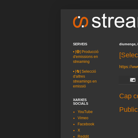
SERVEIS
diumenge, 8
•
[🔴] Producció
[Selec
d'emissions en
streaming
https://w
•
[🔄] Selecció
d'altres
streamings en
emissió
Cap c
XARXES
SOCIALS
Public
YouTube
Vimeo
Facebook
X
Reddit