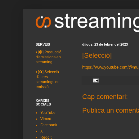
SERVEIS
dijous, 23 de febrer del 2023
•
[🔴] Producció
[Selecció]
d'emissions en
streaming
https://www.youtube.com/@mus
•
[🔄] Selecció
d'altres
streamings en
emissió
Cap comentari:
XARXES
SOCIALS
Publica un comenta
YouTube
Vimeo
Facebook
X
Reddit