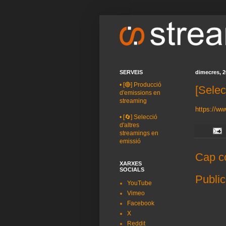
SERVEIS
dimecres, 2
•
[🔴] Producció
[Selec
d'emissions en
streaming
https://w
•
[🔄] Selecció
d'altres
streamings en
emissió
Cap c
XARXES
SOCIALS
Public
YouTube
Vimeo
Facebook
X
Reddit