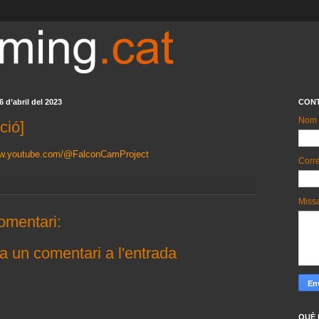
6 d’abril del 2023
CON
Nom
ció]
ww.youtube.com/@FalconCamProject
Corre
Miss
omentari:
a un comentari a l'entrada
QUÈ 