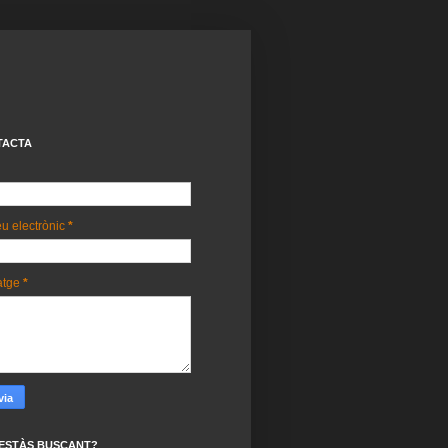
TACTA
u electrònic
*
atge
*
ESTÀS BUSCANT?