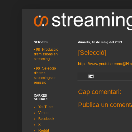
SERVEIS
dimarts, 16 de maig del 2023
•
[🔴] Producció
[Selecció]
d'emissions en
streaming
https://www.youtube.com/@Hi
•
[🔄] Selecció
d'altres
streamings en
emissió
Cap comentari:
XARXES
SOCIALS
Publica un comenta
YouTube
Vimeo
Facebook
X
Reddit