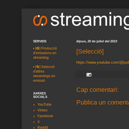
SERVEIS
dijous, 20 de juliol del 2023
•
[🔴] Producció
[Selecció]
d'emissions en
streaming
https://www.youtube.com/@justc
•
[🔄] Selecció
d'altres
streamings en
emissió
Cap comentari:
XARXES
SOCIALS
Publica un comenta
YouTube
Vimeo
Facebook
X
Reddit