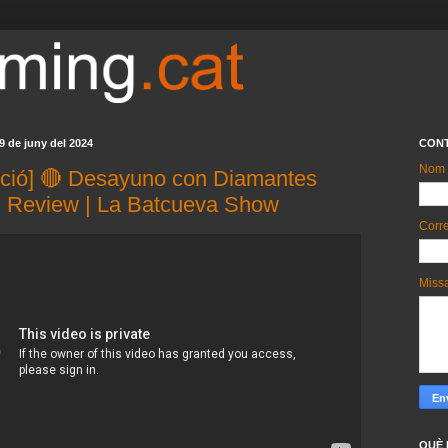
9 de juny del 2024
CON
Nom
cció] 🔴 Desayuno con Diamantes
) Review | La Batcueva Show
Corre
Miss
QUÈ 