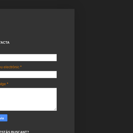
TACTA
u electrònic
*
atge
*
ESTÀS BUSCANT?