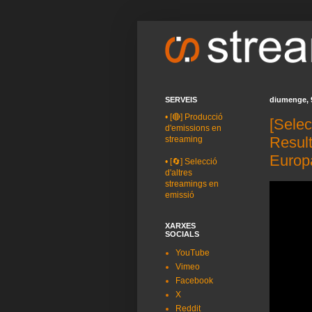
SERVEIS
diumenge, 9
•
[🔴] Producció
[Sele
d'emissions en
Result
streaming
Europa
•
[🔄] Selecció
d'altres
streamings en
emissió
XARXES
SOCIALS
YouTube
Vimeo
Facebook
X
Reddit