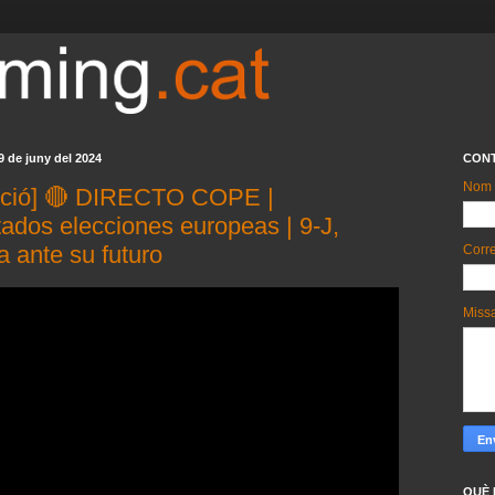
 de juny del 2024
CON
Nom
cció] 🔴 DIRECTO COPE |
ados elecciones europeas | 9-J,
 ante su futuro
Corre
Miss
QUÈ 