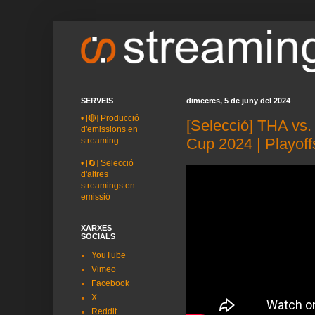
SERVEIS
dimecres, 5 de juny del 2024
•
[🔴] Producció
[Selecció] THA vs
d'emissions en
Cup 2024 | Playof
streaming
•
[🔄] Selecció
d'altres
streamings en
emissió
XARXES
SOCIALS
YouTube
Vimeo
Facebook
X
Reddit