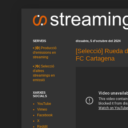
SERVEIS
dissabte, 5 d’octubre del 2024
•
[🔴] Producció
[Selecció] Rueda d
d'emissions en
FC Cartagena
streaming
•
[🔄] Selecció
d'altres
streamings en
emissió
XARXES
SOCIALS
YouTube
Vimeo
Facebook
X
Reddit