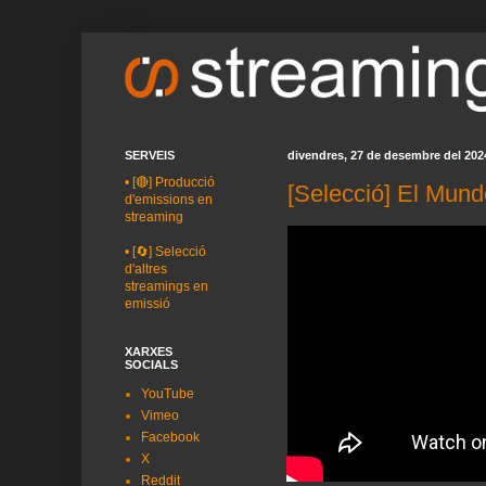
SERVEIS
divendres, 27 de desembre del 202
•
[🔴] Producció
[Selecció] El Mund
d'emissions en
streaming
•
[🔄] Selecció
d'altres
streamings en
emissió
XARXES
SOCIALS
YouTube
Vimeo
Facebook
X
Reddit