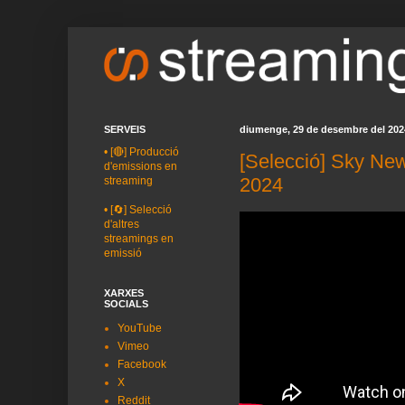
SERVEIS
diumenge, 29 de desembre del 202
•
[🔴] Producció
[Selecció] Sky Ne
d'emissions en
2024
streaming
•
[🔄] Selecció
d'altres
streamings en
emissió
XARXES
SOCIALS
YouTube
Vimeo
Facebook
X
Reddit