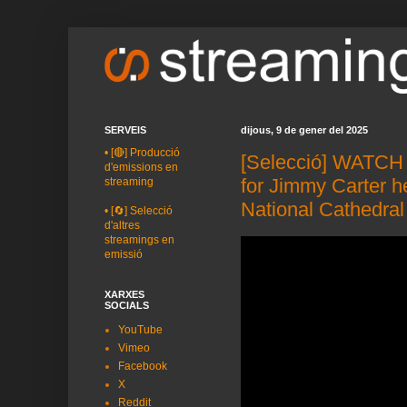
SERVEIS
dijous, 9 de gener del 2025
•
[🔴] Producció
[Selecció] WATCH 
d'emissions en
for Jimmy Carter h
streaming
National Cathedral
•
[🔄] Selecció
d'altres
streamings en
emissió
XARXES
SOCIALS
YouTube
Vimeo
Facebook
X
Reddit