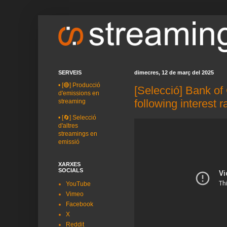
SERVEIS
dimecres, 12 de març del 2025
•
[🔴] Producció
[Selecció] Bank of
d'emissions en
following interest
streaming
•
[🔄] Selecció
d'altres
streamings en
emissió
XARXES
SOCIALS
YouTube
Vimeo
Facebook
X
Reddit