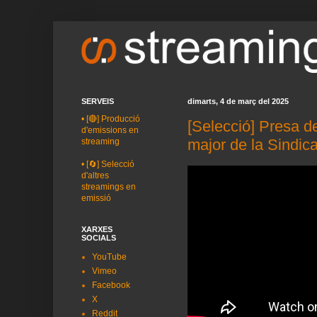
SERVEIS
dimarts, 4 de març del 2025
•
[🔴] Producció
[Selecció] Presa d
d'emissions en
major de la Sindic
streaming
•
[🔄] Selecció
d'altres
streamings en
emissió
XARXES
SOCIALS
YouTube
Vimeo
Facebook
X
Reddit