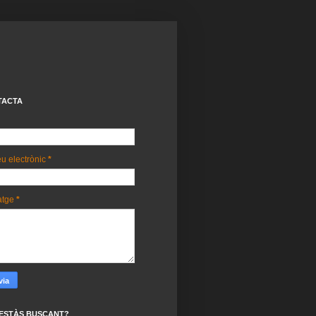
TACTA
u electrònic
*
atge
*
ESTÀS BUSCANT?