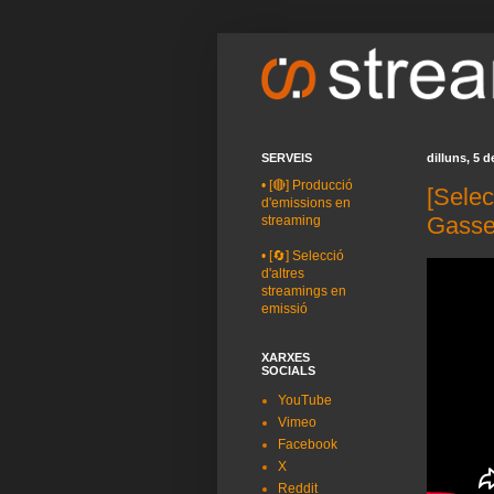
SERVEIS
dilluns, 5 
•
[🔴] Producció
[Sele
d'emissions en
Gasse
streaming
•
[🔄] Selecció
d'altres
streamings en
emissió
XARXES
SOCIALS
YouTube
Vimeo
Facebook
X
Reddit