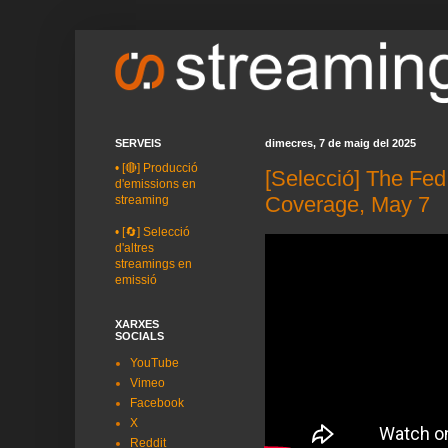
SERVEIS
dimecres, 7 de maig del 2025
•
[🔴] Producció
[Selecció] The Fed
d'emissions en
Coverage, May 7
streaming
•
[🔄] Selecció
d'altres
streamings en
emissió
XARXES
SOCIALS
YouTube
Vimeo
Facebook
X
Reddit