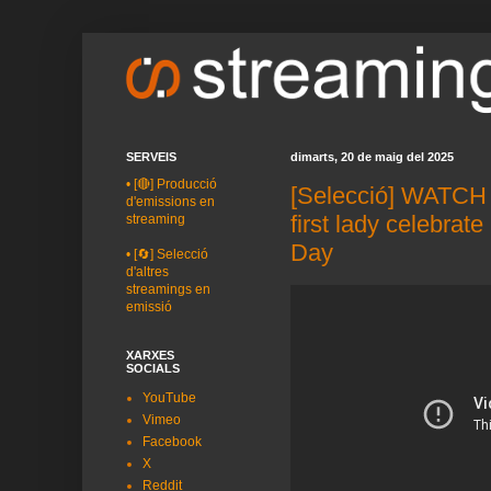
SERVEIS
dimarts, 20 de maig del 2025
•
[🔴] Producció
[Selecció] WATCH 
d'emissions en
first lady celebrat
streaming
Day
•
[🔄] Selecció
d'altres
streamings en
emissió
XARXES
SOCIALS
YouTube
Vimeo
Facebook
X
Reddit