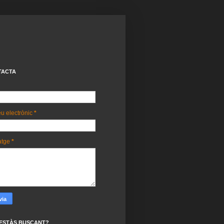
TACTA
u electrònic
*
atge
*
ESTÀS BUSCANT?