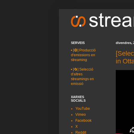
SERVEIS
divendres, 
•
[🔴] Producció
[Sele
d'emissions en
in Ot
streaming
•
[🔄] Selecció
d'altres
streamings en
emissió
XARXES
SOCIALS
YouTube
Vimeo
Facebook
X
Reddit