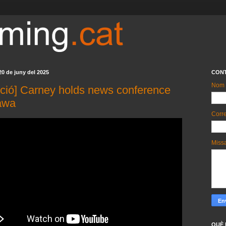
20 de juny del 2025
CON
Nom
cció] Carney holds news conference
tawa
Corre
Miss
QUÈ 