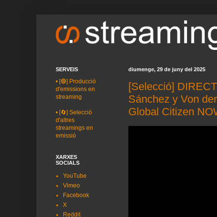
SERVEIS
diumenge, 29 de juny del 2025
•
[🔴] Producció
[Selecció] DIRECT
d'emissions en
Sánchez y Von der
streaming
Global Citizen NO
•
[🔄] Selecció
d'altres
streamings en
emissió
XARXES
SOCIALS
YouTube
Vimeo
Facebook
X
Reddit