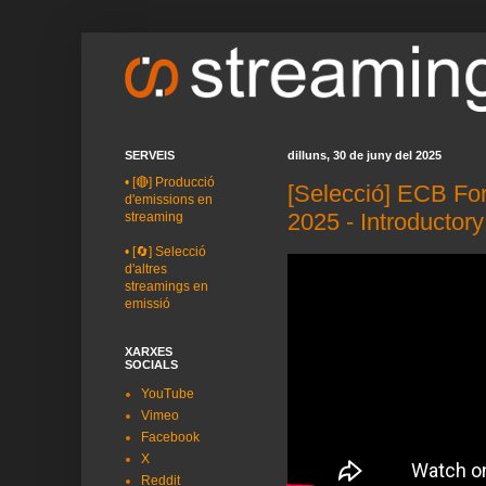
SERVEIS
dilluns, 30 de juny del 2025
•
[🔴] Producció
[Selecció] ECB Fo
d'emissions en
2025 - Introductor
streaming
•
[🔄] Selecció
d'altres
streamings en
emissió
XARXES
SOCIALS
YouTube
Vimeo
Facebook
X
Reddit