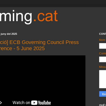
e juny del 2025
CON
Nom
cció] ECB Governing Council Press
rence - 5 June 2025
Corre
Miss
QUÈ 