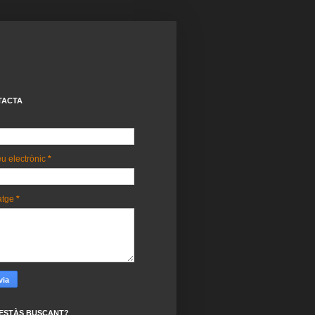
TACTA
u electrònic
*
atge
*
ESTÀS BUSCANT?