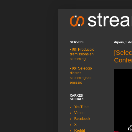
SERVEIS
dijous, 5 d
•
[🔴] Producció
[Sele
d'emissions en
Confe
streaming
•
[🔄] Selecció
d'altres
streamings en
emissió
XARXES
SOCIALS
YouTube
Vimeo
Facebook
X
Reddit