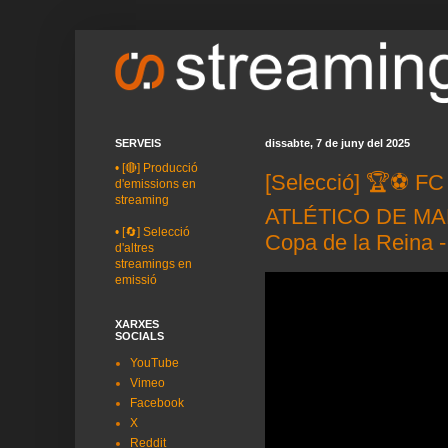
SERVEIS
dissabte, 7 de juny del 2025
•
[🔴] Producció
[Selecció] 🏆⚽️ 
d'emissions en
streaming
ATLÉTICO DE MAD
•
[🔄] Selecció
Copa de la Reina
d'altres
streamings en
emissió
XARXES
SOCIALS
YouTube
Vimeo
Facebook
X
Reddit