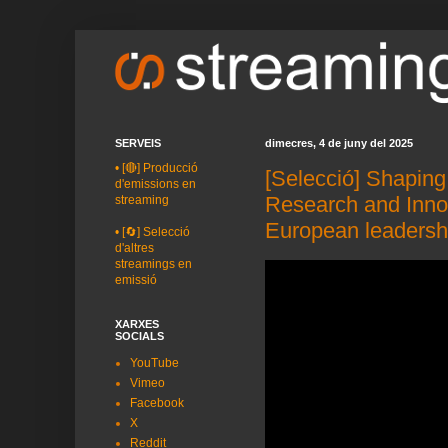
SERVEIS
dimecres, 4 de juny del 2025
•
[🔴] Producció
[Selecció] Shaping
d'emissions en
Research and Innov
streaming
European leadersh
•
[🔄] Selecció
d'altres
streamings en
emissió
XARXES
SOCIALS
YouTube
Vimeo
Facebook
X
Reddit