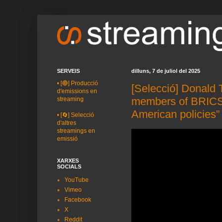
SERVEIS
dilluns, 7 de juliol del 2025
•
[🔴] Producció
[Selecció] Donald 
d'emissions en
members of BRICS 
streaming
American policies”
•
[🔄] Selecció
d'altres
streamings en
emissió
XARXES
SOCIALS
YouTube
Vimeo
Facebook
X
Reddit