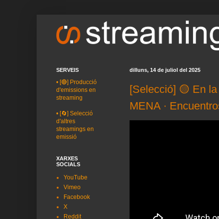
SERVEIS
dilluns, 14 de juliol del 2025
•
[🔴] Producció
[Selecció] 🟡 En l
d'emissions en
streaming
MENA · Encuentr
•
[🔄] Selecció
d'altres
streamings en
emissió
XARXES
SOCIALS
YouTube
Vimeo
Facebook
X
Reddit